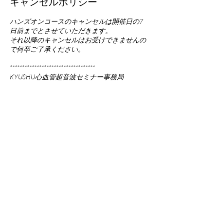
キャンセルポリシー
ハンズオンコースのキャンセルは開催日の7
日前までとさせていただきます。
それ以降のキャンセルはお受けできませんの
で何卒ご了承ください。
***********************************
KYUSHU心血管超音波セミナー事務局
TEL.042-711-6872
E-mail. kyushu-cves@us-lead.com
***********************************
連絡先
the.echo.web@gmail.com
Japan, Tokyo, 町田市