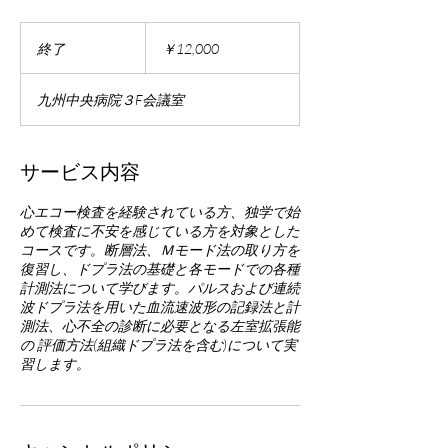
12,000
円
終了
終
￥12,000
了
九州中央病院３F会議室
サービス内容
心エコー検査を経験されている方、独学で始
めて検査に不安を感じている方を対象とした
コースです。断層法、Ｍモード法の取り方を
復習し、ドプラ法の基礎と各モードでの各種
計測法について学びます。パルスおよび連続
波ドプラ法を用いた血流速波形の記録法と計
測法、心不全の診断に必要となる左室拡張能
の 評価方法(組織ドプラ法を含む)について実
習します。