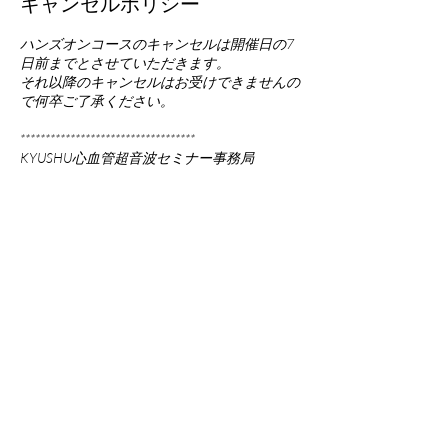
キャンセルポリシー
ハンズオンコースのキャンセルは開催日の7
日前までとさせていただきます。
それ以降のキャンセルはお受けできませんの
で何卒ご了承ください。
***********************************
KYUSHU心血管超音波セミナー事務局
TEL.042-711-6872
E-mail. kyushu-cves@us-lead.com
***********************************
連絡先
the.echo.web@gmail.com
Japan, Tokyo, 町田市