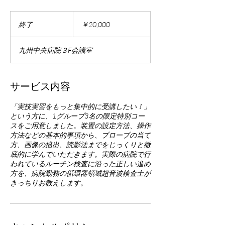
20,000
円
終了
終
￥20,000
了
九州中央病院３F会議室
サービス内容
「実技実習をもっと集中的に受講したい！」
という方に、1グループ3名の限定特別コー
スをご用意しました。装置の設定方法、操作
方法などの基本的事項から、プローブの当て
方、画像の描出、読影法までをじっくりと徹
底的に学んでいただきます。実際の病院で行
われているルーチン検査に沿った正しい進め
方を、病院勤務の循環器領域超音波検査士が
きっちりお教えします。