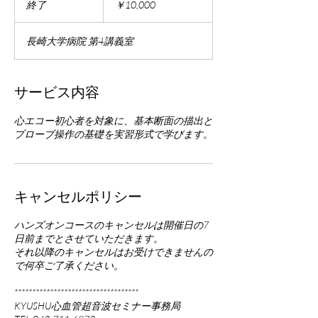
終了
終
￥10,000
了
長崎大学病院 第4講義室
サービス内容
心エコー初心者を対象に、基本断面の描出と
プローブ操作の基礎を実習形式で学びます。
キャンセルポリシー
ハンズオンコースのキャンセルは開催日の7
日前までとさせていただきます。
それ以降のキャンセルはお受けできませんの
で何卒ご了承ください。
***********************************
KYUSHU心血管超音波セミナー事務局