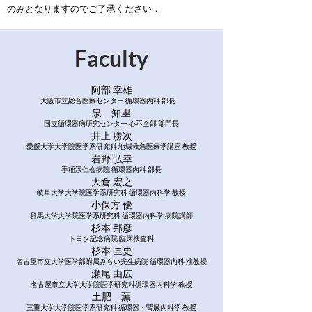
のみとなりますのでご了承ください．
Faculty
阿部 幸雄
大阪市立総合医療センター 循環器内科 部長
泉 知里
国立循環器病研究センター 心不全部 部門長
井上 勝次
愛媛大学大学院医学系研究科 地域救急医療学講座 教授
岩野 弘幸
手稲渓仁会病院 循環器内科 部長
大倉 宏之
岐阜大学大学院医学系研究科 循環器内科学 教授
小保方 優
群馬大学大学院医学系研究科 循環器内科学 病院講師
杉本 邦彦
トヨタ記念病院 臨床検査科
杉本 匡史
名古屋市立大学医学部附属みらい光生病院 循環器内科 准教授
瀬尾 由広
名古屋市立大学大学院医学研究科循環器内科学 教授
土肥 薫
三重大学大学院医学系研究科 循環器・腎臓内科学 教授