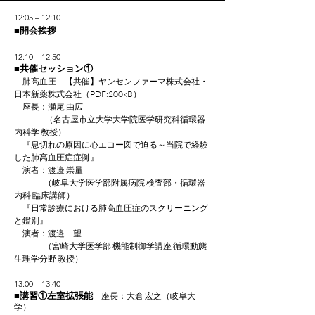
12:05 – 12:10
■開会挨拶
12:10 – 12:50
■共催セッション①
肺高血圧 【共催】ヤンセンファーマ株式会社・
日本新薬株式会社
（PDF:200kB）
座長：瀬尾 由広
（名古屋市立大学大学院医学研究科循環器
内科学 教授）
『息切れの原因に心エコー図で迫る～当院で経験
した肺高血圧症症例』
演者：渡邉 崇量
（岐阜大学医学部附属病院 検査部・循環器
内科 臨床講師）
『日常診療における肺高血圧症のスクリーニング
と鑑別』
演者：渡邉 望
（宮崎大学医学部 機能制御学講座 循環動態
生理学分野 教授）
13:00 – 13:40
■講習①左室拡張能
座長：大倉 宏之（岐阜大
学）