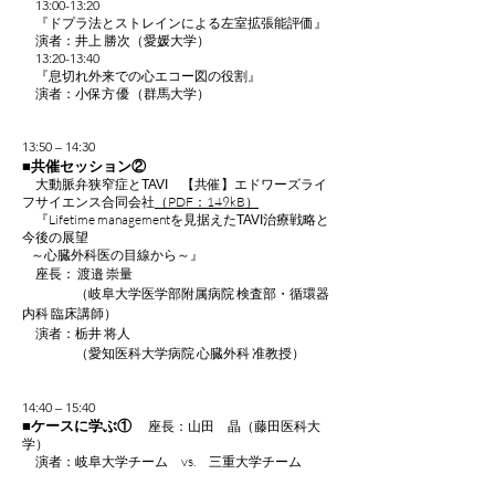
13:00-13:20
『ドプラ法とストレインによる左室拡張能評価』
演者：井上 勝次（愛媛大学）
13:20-13:40
『息切れ外来での心エコー図の役割』
演者：小保方 優（群馬大学）
13:50 – 14:30
■共催セッション②
大動脈弁狭窄症と
【共催】エドワーズライ
TAVI
フサイエンス合同会社
（PDF：149kB）
『Lifetime managementを見据えた
治療戦略と
TAVI
今後の展望
～心臓外科医の目線から～』
座長： 渡邉 崇量
（岐阜大学医学部附属病院 検査部・循環器
内科 臨床講師）
演者：栃井 将人
（愛知医科大学病院 心臓外科 准教授）
14:40 – 15:40
■ケースに学ぶ①
座長：山田 晶（藤田医科大
学）
演者：岐阜大学チーム vs. 三重大学チーム