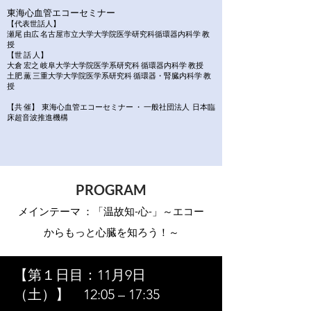
東海心血管エコーセミナー
【代表世話人】
瀬尾 由広
名古屋市立大学大学院医学研究科循環器内科学 教
授
【世 話 人】
大倉 宏之 岐阜大学大学院医学系研究科 循環器内科学 教授
土肥 薫 三重大学大学院医学系研究科 循環器・腎臓内科学 教
授
【
共 催】 東海心血管エコーセミナー ・ 一般社団法人 日本臨
床超音波推進機構
PROGRAM
メ
インテーマ ：「温故知-心-」～エコー
からもっと心臓を知ろう！～
【第１日目：11月9日
（土）】 12:05 – 17:35