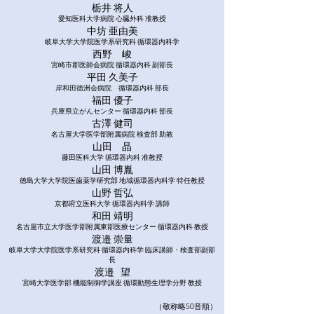
栃井 将人
愛知医科大学病院 心臓外科 准教授
中坊 亜由美
岐阜大学大学院医学系研究科 循環器内科学
西野 峻
宮崎市郡医師会病院 循環器内科 副部長
平田 久美子
岸和田徳洲会病院 循環器内科 部長
福田 優子
兵庫県立がんセンター 循環器内科 部長
古澤 健司
名古屋大学医学部附属病院 検査部 助教
山田 晶
藤田医科大学 循環器内科 准教授
山田 博胤
徳島大学大学院医歯薬学研究部 地域循環器内科学 特任教授
山野 哲弘
京都府立医科大学 循環器内科学 講師
和田 靖明
名古屋市立大学医学部附属東部医療センター 循環器内科 教授
渡邉 崇量
岐阜大学大学院医学系研究科 循環器内科学 臨床講師・検査部副部
長
渡邉 望
宮崎大学医学部 機能制御学講座 循環動態生理学分野 教授
（敬称略50
音順
）