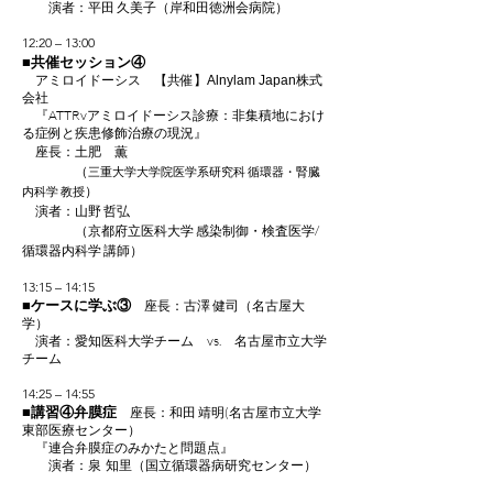
演者：平田 久美子（
岸和田徳洲会病院
）
12:20 – 13:00
■
共催セッション④
アミロイドーシス 【共催】
株式
Alnylam Japan
会社
『ATTRvアミロイドーシス診療：非集積地におけ
る症例と疾患修飾治療の現況』
座長：土肥 薫
（
三重大学大学院医学系研究科 循環器・腎臓
）
内科学 教授
演者：山野 哲弘
（京都府立医科大学 感染制御・検査医学/
循環器内科学 講師）
13:15 – 14:15
■
ケースに学ぶ③
座長：古澤 健司（名古屋大
学）
演者：愛知医科大学チーム vs. 名古屋市立大学
チーム
14:25 – 14:55
■
講習④弁膜症
座長：和田 靖明(名古屋市立大学
東部医療センター）
『連合弁膜症のみかたと問題点』
演者：泉 知里（国立循環器病研究センター）