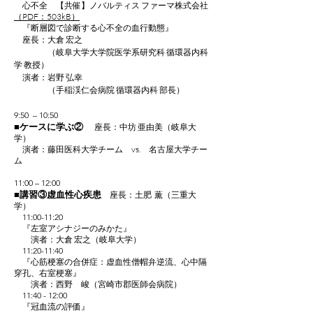
心不全 【共催】ノバルティス ファーマ株式会社
（PDF：503kB）
『断層図で診断する心不全の血行動態』
座長：大倉 宏之
（岐阜大学大学院医学系研究科 循環器内科
学 教授）
演者：岩野 弘幸
（手稲渓仁会病院 循環器内科 部長）
9:50 – 10:50
■
ケースに学ぶ②
座長：中坊 亜由美（岐阜大
学）
演者：藤田医科大学チーム vs. 名古屋大学チー
ム
11:00 – 12:00
■
講習③虚血性心疾患
座長：土肥 薫（三重大
学）
11:00-11:20
『左室アシナジーのみかた』
演者：大倉 宏之（岐阜大学）
11:20-11:40
『心筋梗塞の合併症：虚血性僧帽弁逆流、心中隔
穿孔、右室梗塞』
演者：西野 峻（宮崎市郡医師会病院）
11:40 - 12:00
『冠血流の評価』