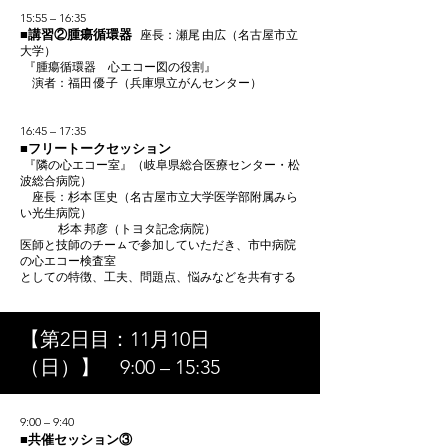
15:55 – 16:35
■講習②腫瘍循環器
座長：瀬尾 由広（名古屋市立
大学）
『腫瘍循環器 心エコー図の役割』
演者：福田 優子（兵庫県立がんセンター）
16:45 – 17:35
■
フリートークセッション
『隣の心エコー室』（岐阜県総合医療センター・松
波総合病院）
座長：杉本 匡史（名古屋市立大学医学部附属みら
い光生病院）
杉本 邦彦（トヨタ記念病院）
医師と技師のチーㇺで参加していただき、市中病院
の心エコー検査室
としての特徴、工夫、問題点、悩みなどを共有する
【第2日目：11月10日
（日）】 9:00 – 15:35
9:00 – 9:40
■
共催セッション③